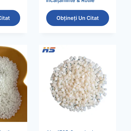
încălțăminte & Rotile
itat
Obțineți Un Citat