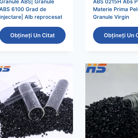
Granule ABS| Granule
ABS 0215H Abs Pl
ABS 6100 Grad de
Materie Prima Pe
injectare| Alb reprocesat
Granule Virgin
Obțineți Un Citat
Obțineți Un C