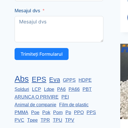
Mesajul dvs
Trimiteți Formularul
Abs
EPS
Eva
GPPS
HDPE
Șolduri
LCP
Ldpe
PA6
PA66
PBT
ARUNCA O PRIVIRE
PEI
Animal de companie
Film de plastic
PMMA
Poe
Pok
Pom
Pp
PPO
PPS
PVC
Tpee
TPR
TPU
TPV