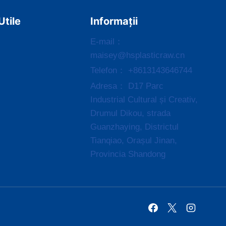
Utile
Informații
E-mail：
maisey@hsplasticraw.cn
Telefon： +8613143646744
Adresa： D17 Parc
Industrial Cultural și Creativ,
Drumul Dikou, strada
Guanzhaying, Districtul
Tianqiao, Orașul Jinan,
Provincia Shandong