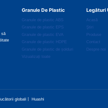
Granule De Plastic
Legături 
Granule de plastic ABS
Acasă
Granule de plastic EPS
Ştiri
 să
Granule de plastic EVA
Produse
litate
Granule de plastic HDPE
Contact
Granule de plastic de șolduri
Despre noi
Vizualizați toate
ucătorii globali丨 Huashi