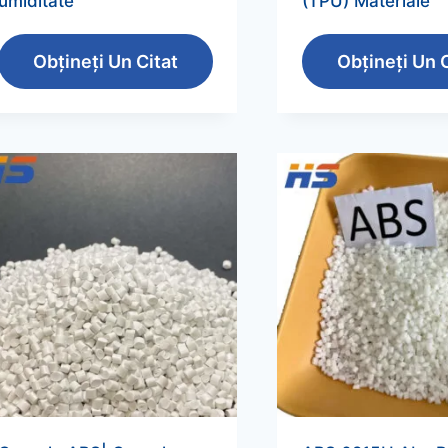
umiditate
(TPU) Materiale
Obțineți Un Citat
Obțineți Un C