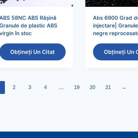
ABS 58NC ABS Rășină
Abs 6900 Grad d
Granule de plastic ABS
injectare| Granul
virgin în stoc
negre reprocesat
Obțineți Un Citat
Obțineți Un C
2
3
4
…
19
20
21
→