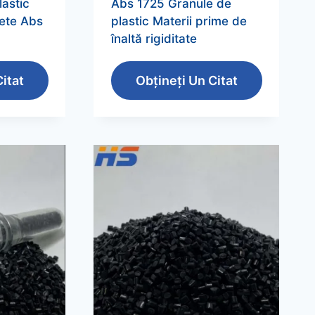
astic
Abs 1725 Granule de
lete Abs
plastic Materii prime de
înaltă rigiditate
itat
Obțineți Un Citat