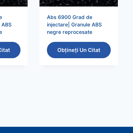
e
Abs 6900 Grad de
e ABS
injectare| Granule ABS
e
negre reprocesate
itat
Obțineți Un Citat