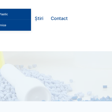
lastic
Ştiri
Contact
mice