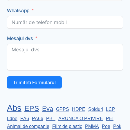
WhatsApp
Mesajul dvs
Trimiteți Formularul
Abs
EPS
Eva
GPPS
HDPE
Șolduri
LCP
Ldpe
PA6
PA66
PBT
ARUNCA O PRIVIRE
PEI
Animal de companie
Film de plastic
PMMA
Poe
Pok