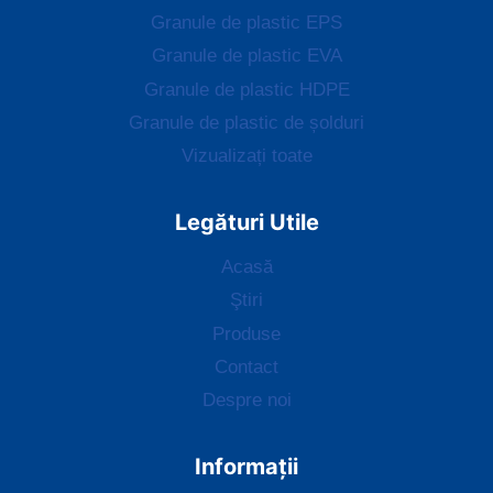
Granule de plastic EPS
Granule de plastic EVA
Granule de plastic HDPE
Granule de plastic de șolduri
Vizualizați toate
Legături Utile
Acasă
Ştiri
Produse
Contact
Despre noi
Informații