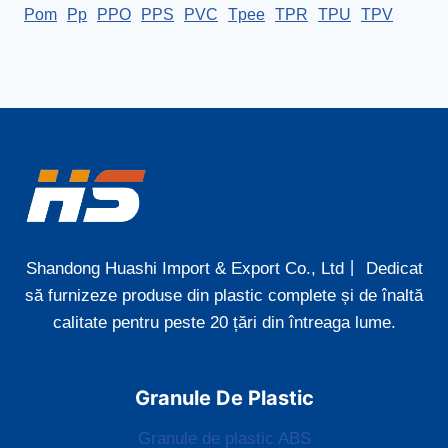
Pom
Pp
PPO
PPS
PVC
Tpee
TPR
TPU
TPV
Shandong Huashi Import & Export Co., Ltd丨 Dedicat
să furnizeze produse din plastic complete și de înaltă
calitate pentru peste 20 țări din întreaga lume.
Granule De Plastic
Granule de plastic ABS