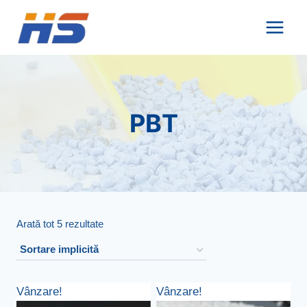
Salt
la
conținut
PBT
Arată tot 5 rezultate
Vânzare!
Vânzare!