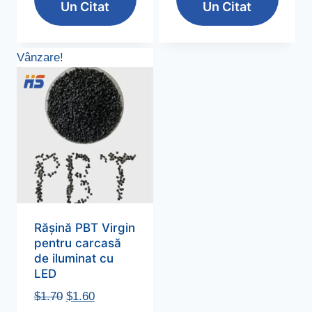
Un Citat
Un Citat
fost:
$1.60.
$1.70.
Vânzare!
Rășină PBT Virgin
pentru carcasă
de iluminat cu
LED
Pretul
Pretul
$
1.70
$
1.60