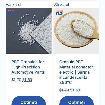
Vânzare!
Vânzare!
PBT Granules for
Granule PBT|
High-Precision
Material conector
Automotive Parts
electric | Sârmă
incandescentă
Pretul
Pretul
$
1.70
$
1.60
850°C
original
actual
Pretul
Pretul
$
1.70
$
1.60
a
este:
original
actual
fost:
$1.60.
Obțineți
Obțineți
a
este:
$1.70.