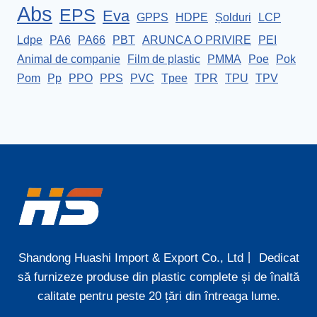
Abs
EPS
Eva
GPPS
HDPE
Șolduri
LCP
Ldpe
PA6
PA66
PBT
ARUNCA O PRIVIRE
PEI
Animal de companie
Film de plastic
PMMA
Poe
Pok
Pom
Pp
PPO
PPS
PVC
Tpee
TPR
TPU
TPV
Shandong Huashi Import & Export Co., Ltd丨 Dedicat
să furnizeze produse din plastic complete și de înaltă
calitate pentru peste 20 țări din întreaga lume.