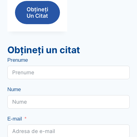
original
actual
Obțineți
a
este:
Un Citat
fost:
$1.60.
$1.70.
Obțineți un citat
Prenume
Nume
E-mail