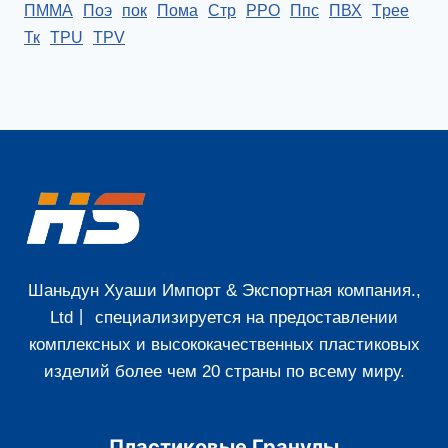
ПММА
Поэ
пок
Пома
Стр
PPO
Ппс
ПВХ
Tpee
Тк
TPU
TPV
Шаньдун Хуаши Импорт & Экспортная компания.,
Ltd丨 специализируется на предоставлении
комплексных и высококачественных пластиковых
изделий более чем 20 страны по всему миру.
Пластиковые Гранулы