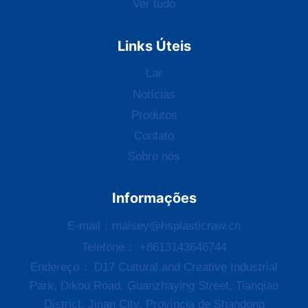
Ver tudo
Links Úteis
Lar
Notícias
Produtos
Contato
Sobre nós
Informações
E-mail：
maisey@hsplasticraw.cn
Telefone： +8613143646744
Endereço：
D17 Cultural and Creative Industrial
Park
,
Dikou Road
,
Guanzhaying Street
,
Tianqiao
District
,
Jinan City
, Província de Shandong