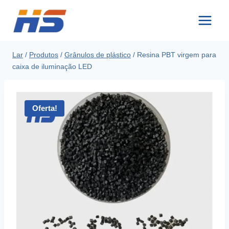
Pule
para
o
conteúdo
Lar
/
Produtos
/
Grânulos de plástico
/
Resina PBT virgem para
caixa de iluminação LED
Oferta!