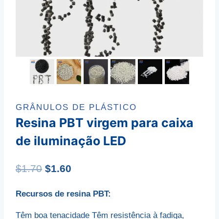
GRÂNULOS DE PLÁSTICO
Resina PBT virgem para caixa
de iluminação LED
O
O
$
1.70
$
1.60
preço
preço
Recursos de resina PBT:
original
atual
Têm boa tenacidade Têm resistência à fadiga,
era:
é: