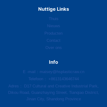
Nuttige Links
Thuis
Nieuws
Producten
Contact
Over ons
Info
E -mail：
maisey@hsplasticraw.cn
Telefoon： +8613143646744
Adres：
D17 Cultural and Creative Industrial Park
,
Dikou Road
,
Guanzhaying Street
,
Tianqiao District
,
Jinan City
, Shandong Province