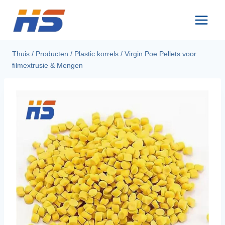
Skip
naar
inhoud
Thuis
/
Producten
/
Plastic korrels
/
Virgin Poe Pellets voor
filmextrusie & Mengen