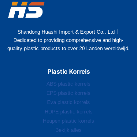
Shandong Huashi Import
&
Export Co.
,
Ltd丨
Dedicated to providing comprehensive and high-
quality plastic products to over
20 Landen wereldwijd.
Plastic Korrels
ABS plastic korrels
EPS plastic korrels
Eva plastic korrels
HDPE plastic korrels
Heupen plastic korrels
Bekijk alles