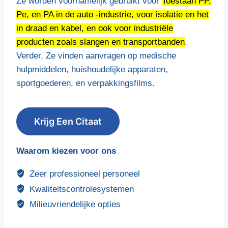
Ze worden voornamelijk gebruikt voor
Toestaan ​​PP,
Pe, en PA in de auto -industrie, voor isolatie en het
in draad en kabel, en ook voor industriële
producten zoals slangen en transportbanden
.
Verder, Ze vinden aanvragen op medische
hulpmiddelen, huishoudelijke apparaten,
sportgoederen, en verpakkingsfilms.
Krijg Een Citaat
Waarom kiezen voor ons
Zeer professioneel personeel
Kwaliteitscontrolesystemen
Milieuvriendelijke opties