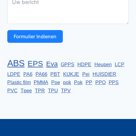
Formulier Indienen
ABS
EPS
Eva
GPPS
HDPE
Heupen
LCP
LDPE
PA6
PA66
PBT
KIJKJE
Pei
HUISDIER
Plastic film
PMMA
Poe
pok
Pok
PP
PPO
PPS
PVC
Tpee
TPR
TPU
TPV